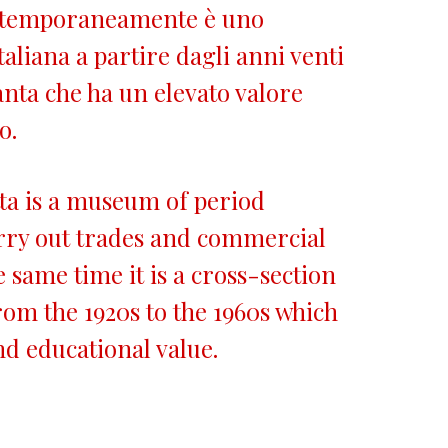
ntemporaneamente è uno
italiana a partire dagli anni venti
anta che ha un elevato valore
o.
etta is a museum of period
arry out trades and commercial
he same time it is a cross-section
from the 1920s to the 1960s which
nd educational value.