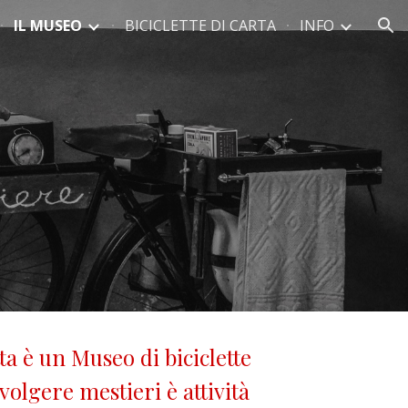
IL MUSEO
BICICLETTE DI CARTA
INFO
ion
tta è un Museo di biciclette
volgere mestieri è attività