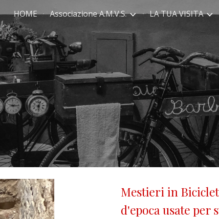
HOME
Associazione A.M.V.S.
LA TUA VISITA
ip to main content
Skip to navigat
Mestieri in Bicicle
d'epoca usate per s